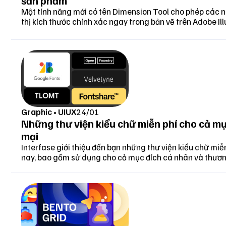
sản phẩm
Một tính năng mới có tên Dimension Tool cho phép các n
thị kích thước chính xác ngay trong bản vẽ trên Adobe Ill
Graphic
•
UIUX
24/01
Những thư viện kiểu chữ miễn phí cho cả m
mại
Interfase giới thiệu đến bạn những thư viện kiểu chữ miễ
nay, bao gồm sử dụng cho cả mục đích cá nhân và thươ