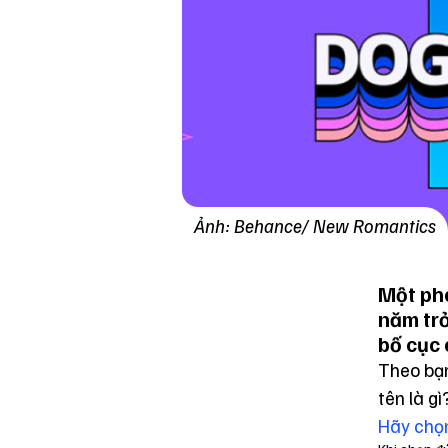
Ảnh: Behance/ New Romantics
Một pho
năm trở
bố cục 
Theo bạn
tên là gì
Hãy chọn