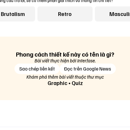
ng câu trả lời, sẽ có thêm phần giải thích và thông tin chi tiết!
 Brutalism
Retro
Masculi
Phong cách thiết kế này có tên là gì?
Bài viết thực hiện bởi Interfase.
Sao chép liên kết
Đọc trên Google News
Khám phá thêm bài viết thuộc thư mục
Graphic
•
Quiz