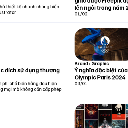
giác được Freepik d
hà thiết kế nhanh chóng hiển
lên ngôi trong năm 
ustrator
01/02
Brand
•
Graphic
ục đích sử dụng thương
Ý nghĩa đặc biệt của
Olympic Paris 2024
n phí phổ biến hàng đầu hiện
03/01
ng mại mà không cần cấp phép.