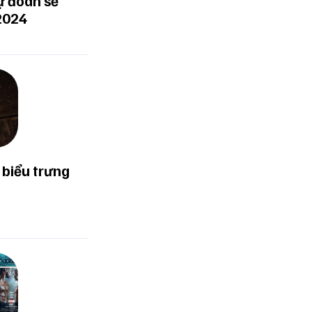
ự đoán sẽ
2024
 biểu trưng