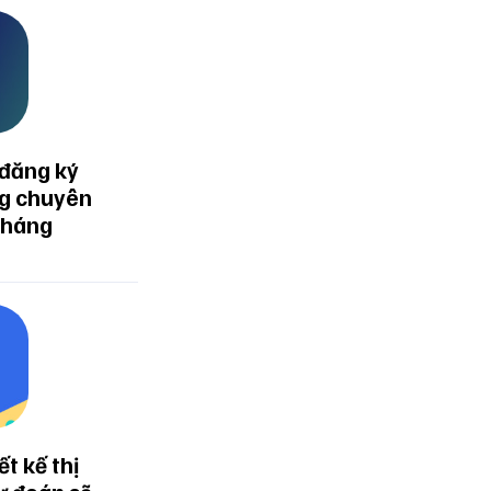
 đăng ký
ng chuyên
tháng
t kế thị