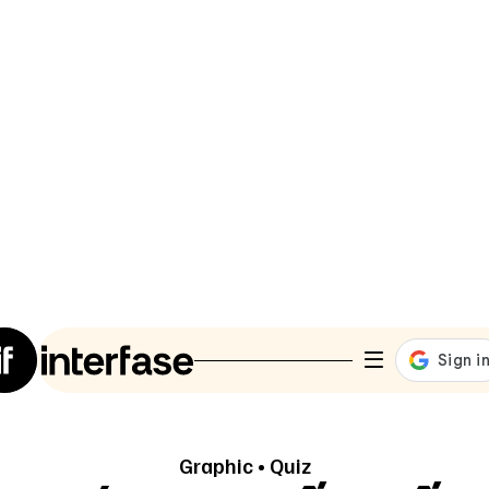
Graphic
•
Quiz