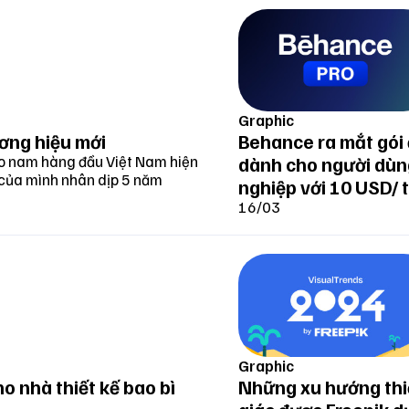
Graphic
ơng hiệu mới
Behance ra mắt gói
ho nam hàng đầu Việt Nam hiện
dành cho người dù
 của mình nhân dịp 5 năm
nghiệp với 10 USD/ 
16/03
Graphic
o nhà thiết kế bao bì
Những xu hướng thiế