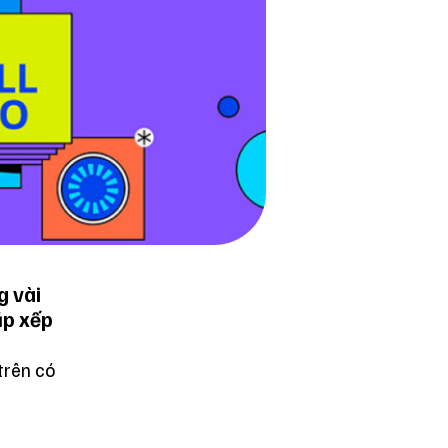
g vài
ắp xếp
trên có