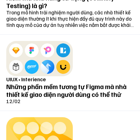
Testing) là gì?
Trong mô hình trải nghiệm người dùng, các nhà thiết kế
giao diện thường ít khi thực hiện đầy đủ quy trình này do
tính quy mô của dự án tuy nhiên việc nắm bắt được khái
niệm và cách thức triển khai Usability Testing vẫn là yếu
tố tích cực giúp UX trở nên thân thiện hơn.
Apple lần đầu giới thiệu Dark Mode cho iOS vào
UIUX
•
Interience
năm 2019. Ảnh: Apple
Những phần mềm tương tự Figma mà nhà
Sự "nhiệt tình" của Apple và trước đó là Google
thiết kế giao diện người dùng có thể thử
với Android 10, phát hành vào đầu tháng 03 cùng
12/02
năm, đã giúp cho Dark Mode trở nên phổ biến và
hiện đang giống như một tiêu chuẩn thiết kế cho
hầu hết các giao diện hiện đại. Người dùng có thể
tìm thấy chúng ở bất cứ đâu từ Windows, macOS