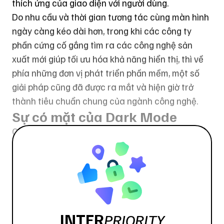
thích ứng của giao diện với người dùng.
Do nhu cầu và thời gian tương tác cùng màn hình
ngày càng kéo dài hơn, trong khi các công ty
phần cứng cố gắng tìm ra các công nghệ sản
xuất mới giúp tối ưu hóa khả năng hiển thị, thì về
phía những đơn vị phát triển phần mềm, một số
giải pháp cũng đã được ra mắt và hiện giờ trở
thành tiêu chuẩn chung của ngành công nghệ.
Sự có mặt của Dark Mode
Chế độ tối (Dark Mode) hay Chế độ ban đêm
(Night Mode) là cách để chỉ các phiên bản giao
diện với màu sắc tối hơn, chủ yếu là nền đen
(hoặc gần đen) được sử dụng thay thế các dạng
nền trắng/ sáng truyền thống.
Thiết kế dạng này sử dụng chủ yếu là các màu
sắc có độ bão hòa thấp, dải màu hẹp hơn so với
INTER
PRIORITY