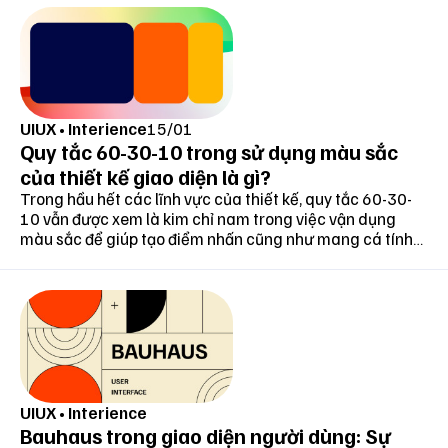
với việc sử dụng Dark Mode, bạn không những có
thể tiết kiệm năng lượng mà còn kéo dài tuổi thọ
của màn hình.
Được tài trợ
UIUX
•
Interience
15/01
Quy tắc 60-30-10 trong sử dụng màu sắc
của thiết kế giao diện là gì?
Trong hầu hết các lĩnh vực của thiết kế, quy tắc 60-30-
10 vẫn được xem là kim chỉ nam trong việc vận dụng
màu sắc để giúp tạo điểm nhấn cũng như mang cá tính
cho sản phẩm. Và với thiết kế giao diện hiện đại, quy tắc
này vẫn có khả năng phát huy tối đa sự cần thiết để
mang đến một sản phẩm hoàn thiện, tinh giản và ấn
tượng.
UIUX
•
Interience
Bauhaus trong giao diện người dùng: Sự