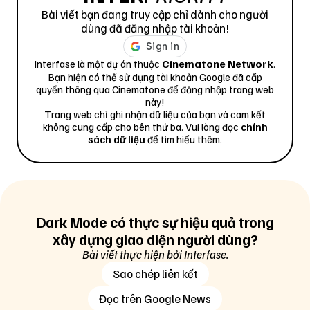
các giao diện trước đây. Nó cũng gợi nhớ đến giai
Bài viết bạn đang truy cập chỉ dành cho người
đoạn ban đầu của đồ họa vi tính cũng như các
dùng đã đăng nhập tài khoản!
thiết bị có cơ chế hiển thị đơn giản như những
Cinematone Network
bảng chỉ dẫn, điều khiển, radar hay thiết bị quân
Interfase là một dự án thuộc
.
Bạn hiện có thể sử dụng tài khoản Google đã cấp
sự...
quyền thông qua Cinematone để đăng nhập trang web
này!
Trang web chỉ ghi nhận dữ liệu của bạn và cam kết
không cung cấp cho bên thứ ba. Vui lòng đọc
chính
sách dữ liệu
để tìm hiểu thêm.
Dark Mode có thực sự hiệu quả trong
xây dựng giao diện người dùng?
Bài viết thực hiện bởi Interfase.
Dark Mode trên Material Design 2. Ảnh: Google
Sao chép liên kết
Khó có thể xác định chính xác
Dark Mode
ra đời
Đọc trên Google News