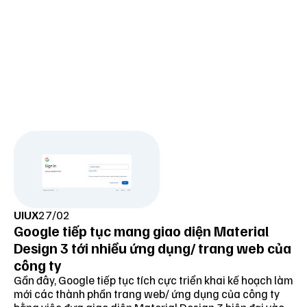
Dạng Màn hình Always-on display được ra mắt
trên nhiều thiết bị là một ví dụ cho Dark Mode
UIUX
27/02
ban đầu. Nó không chỉ giúp cho người dùng tập
Google tiếp tục mang giao diện Material
Design 3 tới nhiều ứng dụng/ trang web của
trung nhìn rõ thông tin trong môi trường thiếu
công ty
sáng mà còn đảm bảo khả năng tiết kiệm điện tối
Gần đây, Google tiếp tục tích cực triển khai kế hoạch làm
đa cho thiết bị. Các màu sắc, văn bản vẫn được
mới các thành phần trang web/ ứng dụng của công ty
đảm bảo trong khi sự thích ứng của mắt người với