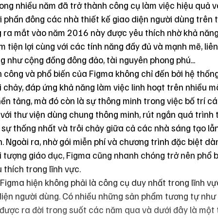
ong nhiều năm đã trở thành công cụ làm việc hiệu quả 
i phần đông các nhà thiết kế giao diện người dùng trên 
 ra mắt vào năm 2016 này được yêu thích nhờ khả năn
m tiện lợi cùng với các tính năng đầy đủ và mạnh mẽ, liê
g như cộng đồng đông đảo, tài nguyên phong phú...
 công và phổ biến của Figma không chỉ đến bởi hệ thốn
i chảy, đáp ứng khả năng làm việc linh hoạt trên nhiều m
nền tảng, mà đó còn là sự thông minh trong việc bố trí 
 với thư viện dùng chung thông minh, rút ngắn quá trình 
sự thống nhất và trôi chảy giữa cả các nhà sáng tạo lẫn
ên. Ngoài ra, nhờ gói miễn phí và chương trình đặc biệt d
 tượng giáo dục, Figma cũng nhanh chóng trở nên phổ b
 thích trong lĩnh vực.
 Figma hiện không phải là công cụ duy nhất trong lĩnh vự
diện người dùng. Có nhiều những sản phẩm tương tự như
được ra đời trong suốt các năm qua và dưới đây là một 