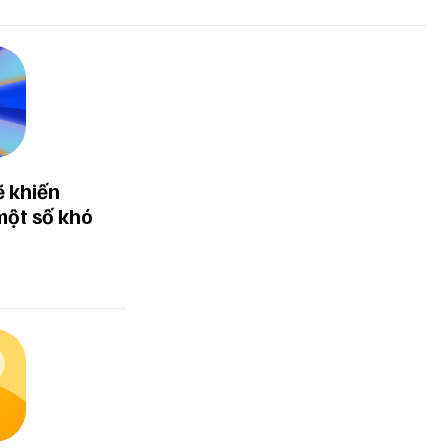
ẽ khiến
một số khó