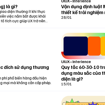
UIUX
•
Interience
g) là gì?
Vận dụng định luật M
iao diện thường ít khi thực
thiết kế trải nghiệm
hiên việc nắm bắt được khái
28/01
 tố tích cực giúp UX trở nên
 làm việc trên Pixso. Chụp bởi: Interfase
n phẩm mới được ra mắt từ năm 2021, tuy nhiên
Pixso
đã
ận được nhiều sự quan tâm của các nhà thiết kế. Nền 
 là một công cụ có nhiều tính năng gần như hoàn toàn
.
UIUX
•
Interience
t triển bởi Boyun Technology (Hồng Kông), Pixso có gầ
ục đích sử dụng thương
Quy tắc 60-30-10 tr
igma sở hữu từ khả năng làm việc nhóm, tạo Prototype 
dụng màu sắc của th
g tương đồng với FigJam mà công ty đặt tên là Pixso Whi
n phí phổ biến hàng đầu hiện
diện là gì?
ng mại mà không cần cấp phép.
15/01
ũng có cộng đồng chia sẻ tài nguyên của riêng mình tuy
ong phú như Figma.
 của công cụ này là cho phép người dùng có thể nhập 
hiều nền tảng thiết kế khác như Sketch, Figma, Adobe XD.