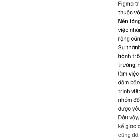
Figma
tr
thuộc vớ
Nền tảng
việc nhó
rộng cũn
Sự thành
hành trô
trường, 
làm việc
đảm bảo 
trình vi
nhóm đối
được yêu
Dẫu vậy,
kế giao 
cũng đã 