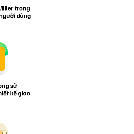
iller trong
 người dùng
 nhanh
tảng này
 sao chép
n như mọi
ong sử
lẫn một
iết kế giao
teboard.
 nhiên
các tệp
.. cũng