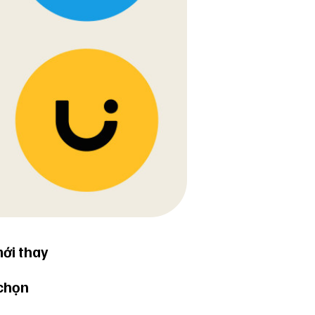
ới thay
 chọn