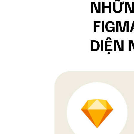
NHỮN
FIGM
DIỆN 