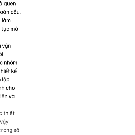
và quen
toàn cầu.
g làm
n tục mở
g vận
ôi
các nhóm
thiết kế
 lập
ành cho
iến và
c thiết
 vậy
trong số