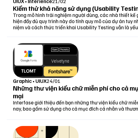
UIUX
•
Interience
21/02
Kiểm thử khả năng sử dụng (Usability Testin
Trong mô hình trải nghiệm người dùng, các nhà thiết kế g
hiện đầy đủ quy trình này do tính quy mô của dự án tuy n
niệm và cách thức triển khai Usability Testing vẫn là yếu
thân thiện hơn.
Giao diện
Dù là sả
chóng nh
được xem
từ Figma
Graphic
•
UIUX
24/01
Được phá
Những thư viện kiểu chữ miễn phí cho cả m
thứ mà F
mại
tính năn
Interfase giới thiệu đến bạn những thư viện kiểu chữ miễ
nay, bao gồm sử dụng cho cả mục đích cá nhân và thươ
Pixsco c
chưa ph
Sức mạnh
tin từ n