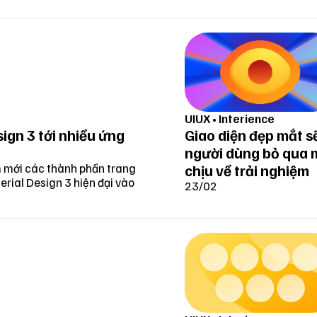
UIUX
•
Interience
ign 3 tới nhiều ứng
Giao diện đẹp mắt s
người dùng bỏ qua 
o
àm mới các thành phần trang
chịu về trải nghiệm
rial Design 3 hiện đại vào
23/02