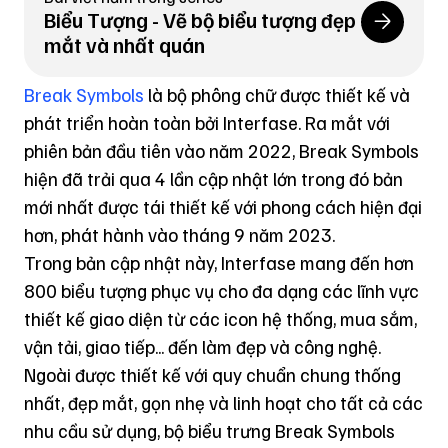
Biểu Tượng - Vẽ bộ biểu tượng đẹp
mắt và nhất quán
Break Symbols
là bộ
phông chữ
được thiết kế và
phát triển hoàn toàn bởi Interfase. Ra mắt với
phiên bản đầu tiên vào năm 2022, Break
Symbol
s
hiện đã trải qua 4 lần cập nhật lớn trong đó bản
mới nhất được tái thiết kế với phong cách hiện đại
hơn, phát hành vào tháng 9 năm 2023.
Trong bản cập nhật này, Interfase mang đến hơn
800
biểu tượng
phục vụ cho đa dạng các lĩnh vực
thiết kế giao diện từ các icon hệ thống, mua sắm,
vận tải, giao tiếp... đến làm đẹp và công nghệ.
Ngoài được thiết kế với quy chuẩn chung thống
nhất, đẹp mắt, gọn nhẹ và linh hoạt cho tất cả các
nhu cầu sử dụng, bộ biểu trưng Break Symbols