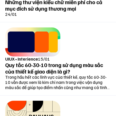
Những thư viện kiểu chữ miễn phí cho cả
mục đích sử dụng thương mại
24/01
UIUX
•
Interience
15/01
Quy tắc 60-30-10 trong sử dụng màu sắc
của thiết kế giao diện là gì?
Trong hầu hết các lĩnh vực của thiết kế, quy tắc 60-30-
10 vẫn được xem là kim chỉ nam trong việc vận dụng
màu sắc để giúp tạo điểm nhấn cũng như mang cá tính
cho sản phẩm. Và với thiết kế giao diện hiện đại, quy tắc
này vẫn có khả năng phát huy tối đa sự cần thiết để
mang đến một sản phẩm hoàn thiện, tinh giản và ấn
tượng.