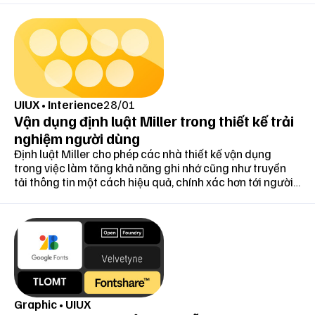
UIUX
•
Interience
28/01
Vận dụng định luật Miller trong thiết kế trải
nghiệm người dùng
Định luật Miller cho phép các nhà thiết kế vận dụng
trong việc làm tăng khả năng ghi nhớ cũng như truyền
tải thông tin một cách hiệu quả, chính xác hơn tới người
dùng của họ, thông qua việc đưa ra số lượng thông tin
hợp lý trên một phạm vi cụ thể
Graphic
•
UIUX