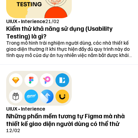
UIUX
•
Interience
21/02
Kiểm thử khả năng sử dụng (Usability
Testing) là gì?
Trong mô hình trải nghiệm người dùng, các nhà thiết kế
giao diện thường ít khi thực hiện đầy đủ quy trình này do
tính quy mô của dự án tuy nhiên việc nắm bắt được khái
niệm và cách thức triển khai Usability Testing vẫn là yếu
tố tích cực giúp UX trở nên thân thiện hơn.
UIUX
•
Interience
Những phần mềm tương tự Figma mà nhà
thiết kế giao diện người dùng có thể thử
12/02