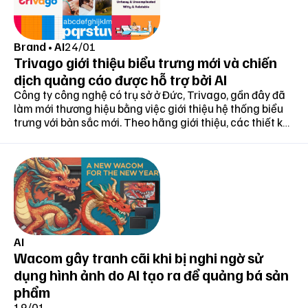
Brand
•
AI
24/01
Trivago giới thiệu biểu trưng mới và chiến
dịch quảng cáo được hỗ trợ bởi AI
Công ty công nghệ có trụ sở ở Đức, Trivago, gần đây đã
làm mới thương hiệu bằng việc giới thiệu hệ thống biểu
trưng với bản sắc mới. Theo hãng giới thiệu, các thiết kế
và chiến dịch của công ty đang được hỗ trợ tích cực bởi
mô hình trí tuệ nhân tạo tiên tiến.
AI
Wacom gây tranh cãi khi bị nghi ngờ sử
dụng hình ảnh do AI tạo ra để quảng bá sản
phẩm
19/01